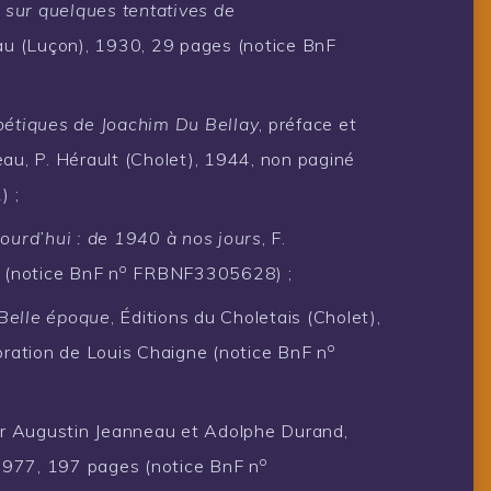
 sur quelques tentatives de
eau (Luçon), 1930, 29 pages (notice BnF
oétiques de Joachim Du Bellay
, préface et
au, P. Hérault (Cholet), 1944, non paginé
 ;
ujourd’hui : de 1940 à nos jours
, F.
o
 (notice BnF n
FRBNF3305628) ;
 Belle époque
, Éditions du Choletais (Cholet),
o
oration de Louis Chaigne (notice BnF n
ar Augustin Jeanneau et Adolphe Durand,
o
 1977, 197 pages (notice BnF n