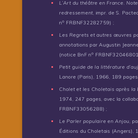
L’Art du théâtre en France. Note
redressement
, impr. de S. Pact
o
n
FRBNF32282759) ;
Les Regrets et autres œuvres p
annotations par Augustin Jeanne
o
(notice BnF n
FRBNF32046801)
Petit guide de la littérature d’a
Lanore (Paris), 1966, 189 pages
Cholet et les Choletais après la
1974, 247 pages, avec la collab
FRBNF33056288) ;
Le Parler populaire en Anjou
, p
Éditions du Choletais (Angers),