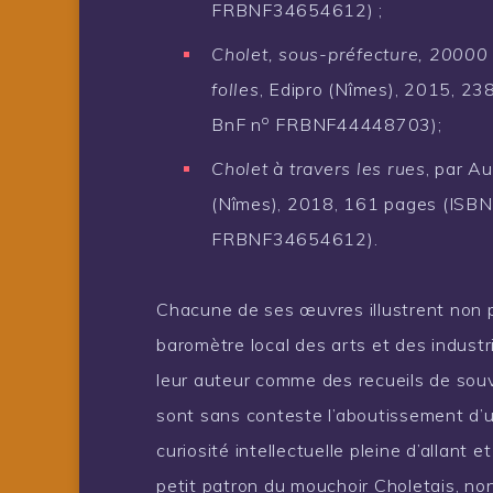
FRBNF34654612) ;
Cholet, sous-préfecture, 20000
folles
, Edipro (Nîmes), 2015, 2
o
BnF n
FRBNF44448703);
Cholet à travers les rues
, par A
(Nîmes), 2018, 161 pages (ISB
FRBNF34654612).
Chacune de ses œuvres illustrent non 
baromètre local des arts et des indus
leur auteur comme des recueils de souve
sont sans conteste l’aboutissement d’un
curiosité intellectuelle pleine d’allant
petit patron du mouchoir Choletais, non