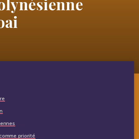
polynésienne
oai
ire
on
iennes
comme priorité