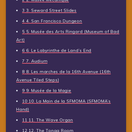
3
3. Seward Street Slides
4
4. San Francisco Dungeon
5
5. Musée des Arts Ringard (Museum of Bad
Art)
6
6. Le Labyrinthe de Land’s End
7
7. Audium
8
8. Les marches de la 16th Avenue (16th
Avenue Tiled Steps)
9
9. Musée de la Magie
10
10. La Main de la SFMOMA (SFMOMA’s
Hand)
11
11. The Wave Organ
12
12. The Tonga Room